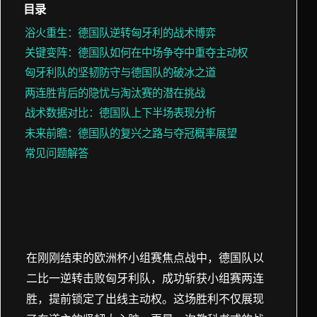
目录
浴火重生：德国队逆转匈牙利的战术博弈
关键变阵：德国队如何在中场争夺中重夺主动权
匈牙利队的坚韧防守与德国队的破冰之道
两连胜背后的隐忧与淘汰赛的潜在挑战
战术数据对比：德国队上下半场表现分析
未来前瞻：德国队的复兴之路与夺冠概率展望
常见问题解答
在刚刚结束的欧洲杯小组赛焦点战中，德国队以
二比一逆转击败匈牙利队，成功斩获小组赛两连
胜，提前锁定了出线主动权。这场胜利不仅展现