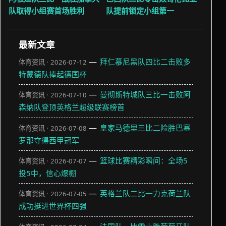
队取得小组赛首场胜利
队提前锁定小组第一
最新文章
—
拜仁慕尼黑队四比二击败多
体育资讯 ·
2026-07-12
特蒙德队捧起德国杯
—
曼彻斯特城队三比一击败阿
体育资讯 ·
2026-07-10
森纳队登顶英格兰超级联赛榜首
—
皇家马德里三比二险胜巴塞
体育资讯 ·
2026-07-08
罗那夺得西甲冠军
—
篮球比赛精彩瞬间：全场5
体育资讯 ·
2026-07-07
投5中，信心爆棚
—
英格兰队二比一力克荷兰队
体育资讯 ·
2026-07-05
成功挺进世界杯四强