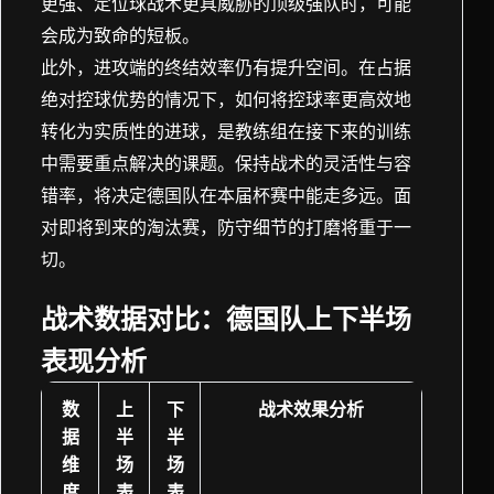
更强、定位球战术更具威胁的顶级强队时，可能
会成为致命的短板。
此外，进攻端的终结效率仍有提升空间。在占据
绝对控球优势的情况下，如何将控球率更高效地
转化为实质性的进球，是教练组在接下来的训练
中需要重点解决的课题。保持战术的灵活性与容
错率，将决定德国队在本届杯赛中能走多远。面
对即将到来的淘汰赛，防守细节的打磨将重于一
切。
战术数据对比：德国队上下半场
表现分析
数
上
下
战术效果分析
据
半
半
维
场
场
度
表
表