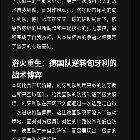
了东道主的坚韧大心脏，更是一次教科书式的战
术自我纠偏。面对作风顽强、防守反击犀利的匈
牙利队，德国战车在先失一球的被动局面下，依
靠教练组的果断调整和中场核心的强力掌控，最
终完成了自我救赎，为本届杯赛的争冠之路奠定
了坚实的心理基础。
浴火重生：德国队逆转匈牙利的
战术博弈
本场比赛开局阶段，匈牙利队利用高效的防守反
击和高空球压制，给德国队的防线制造了极大麻
烦。匈牙利队在开场不久便通过一次边路定位球
二次进攻打破僵局，这让德国队瞬间陷入了被动
境地。面对对方极具针对性的中路绞杀和低位防
守，德国队并未自乱阵脚，而是展现出了极高的
战术素养和心理韧性。