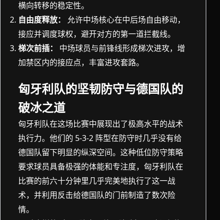
横向转移的稳定性。
自由度释放：
允许中场核心在中后场自由移动，
接应并调度球权，避开对方的第一道拦截线。
梯次前插：
中场球员与前锋线形成梯次进攻，增
加禁区内的接应点，丰富进攻套路。
匈牙利队的坚韧防守与德国队的
破冰之道
匈牙利队在这场比赛中展现出了极高水平的战术
执行力。他们的 5-3-2 阵型在防守时几乎没有给
德国队留下明显的纵深空间。这种低位防守策略
要求球员具备极强的体能和专注度，匈牙利队在
比赛的前六十分钟里几乎完美地执行了这一战
术，并利用反击给德国队的门前制造了数次险
情。