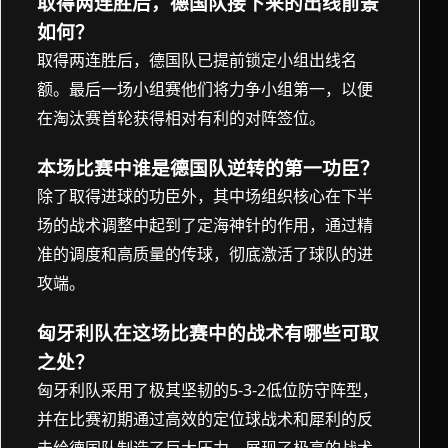
取得两连胜后，德国队接下来的出线前景
如何？
取得两连胜后，德国队已提前锁定小组出线名
额。最后一场小组赛他们将力争小组第一，以便
在淘汰赛首轮获得相对有利的对阵签位。
本场比赛中谁是德国队逆转的第一功臣？
除了取得进球的功臣外，其中场组织核心在下半
场的战术调整中起到了定海神针的作用，通过精
准的调度和高质量的传球，彻底激活了球队的进
攻端。
匈牙利队在这场比赛中的战术有哪些可取
之处？
匈牙利队采用了极其坚韧的5-3-2低位防守阵型，
并在比赛初期通过高效的定位球战术和犀利的反
击给德国队制造了巨大压力，展现了极高的战术