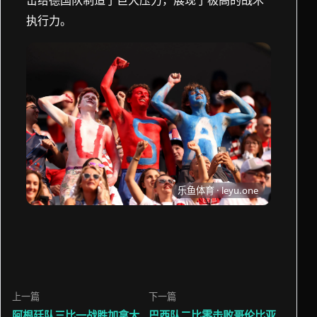
执行力。
乐鱼体育 · leyu.one
上一篇
下一篇
阿根廷队三比一战胜加拿大
巴西队二比零击败哥伦比亚