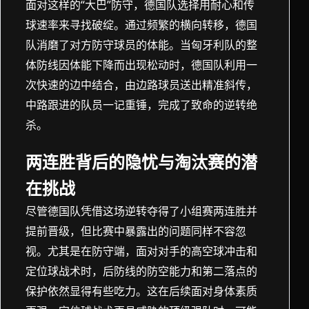
面对这样的“大巴”防守，德国队选择用耐心和传
球速率来寻找破绽。通过频繁的横向转移，德国
队消磨了对方防守球员的体能。当匈牙利队的整
体防线因体能下降而出现松动时，德国队利用一
次快速的边中结合，由边路球员送出精准斜传，
中路跟进的队员一记重锤，完成了致命的逆转绝
杀。
两连胜背后的隐忧与淘汰赛的潜
在挑战
尽管德国队凭借这场逆转夺得了小组赛两连胜并
提前晋级，但比赛中暴露出的问题同样不容忽
视。尤其是在防守端，面对对手的高空球冲击和
定位球战术时，后防线的防空能力和第二落点的
保护依然显得有些吃力。这在后续面对身体素质