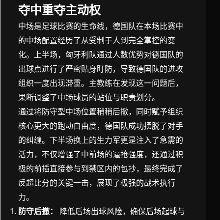
夺中重夺主动权
中场是足球比赛的生命线，德国队在本场比赛中
的中场配置经历了从受制于人到完全掌控的变
化。上半场，匈牙利队通过人数优势对德国队的
出球点进行了严密贴身盯防，导致德国队的进攻
组织一度出现滞重。主教练在发现这一问题后，
果断调整了中场球员的站位与职责划分。
通过将防守型中场位置稍稍后撤，同时赋予组织
核心更大的跑动自由度，德国队成功摆脱了对手
的纠缠。下半场换上的生力军更是注入了急需的
活力，不仅增强了中前场的逼抢强度，还通过积
极的前插直接参与到禁区内的包抄，最终完成了
反超比分的关键一击，展现了极强的战术执行
力。
防守后撤：
降低后场出球风险，确保后场起球与